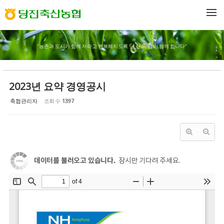
Sketchbook5, 스케치북5
Sketchbook5, 스케치북5
메뉴 건너뛰기
당진축협
"농촌과 도시가 함께 자라고 행복해지도록
이 함께 합니다"
2023년 요약 경영공시
축협관리자
조회 수
1397