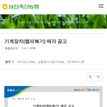
Sketchbook5, 스케치북5
Sketchbook5, 스케치북5
메뉴 건너뛰기
당진축협
"농촌과 도시가 함께 자라고 행복해지도록
이 함께 합니다"
기계장치(랩피복기) 매각 공고
축협관리자
조회 수
1250
첨부
'
'
매각공고.hwp
,
입찰참가신청서.hwp
,
20190221.gif
3