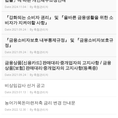
Date
2024.11.04
By
축협관리자
『강화되는 소비자 권리』 및 『올바른 금융생활을 위한 소
비자가 지켜야할 사항』
Date
2021.09.24
By
축협관리자
『금융소비자보호 내부통제규정』 및 『금융소비자보호규
정』
Date
2021.09.24
By
축협관리자
금융상품[신용카드] 판매대리·중개업자의 고지사항 / 금융
상품[보험] 판매대리·중개업자의 고지사항(등록증)
Date
2021.09.24
By
축협관리자
비상임감사 선거 공고
Date
2023.01.13
By
축협관리자
농어가목돈마련저축 금리 변경 안내문
Date
2022.12.30
By
축협관리자