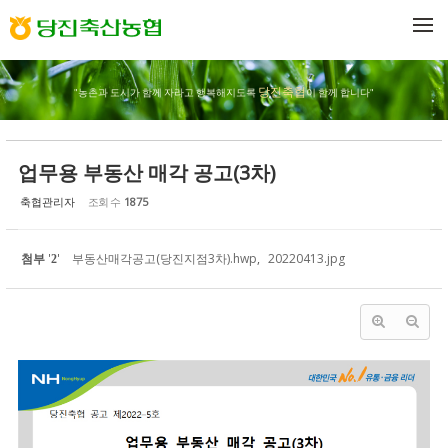
Sketchbook5, 스케치북5
Sketchbook5, 스케치북5
메뉴 건너뛰기
당진축협
"농촌과 도시가 함께 자라고 행복해지도록
이 함께 합니다"
업무용 부동산 매각 공고(3차)
축협관리자
조회 수
1875
첨부
'
'
부동산매각공고(당진지점3차).hwp
,
20220413.jpg
2