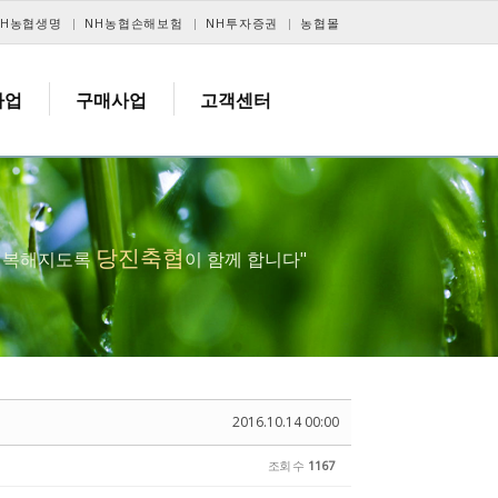
NH농협생명
NH농협손해보험
NH투자증권
농협몰
사업
구매사업
고객센터
당진축협
 행복해지도록
이 함께 합니다"
2016.10.14 00:00
조회 수
1167