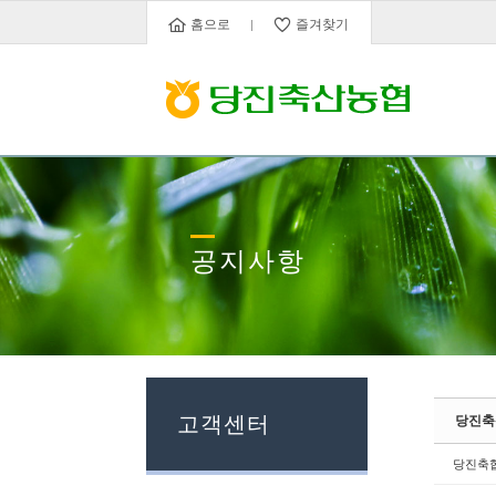
Sketchbook5, 스케치북5
Sketchbook5, 스케치북5
홈으로
즐겨찾기
공지사항
고객센터
당진축
당진축