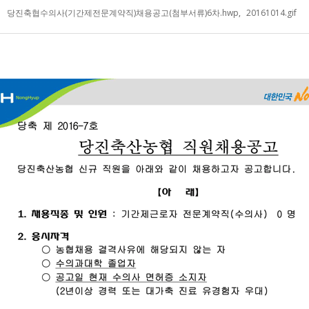
당진축협수의사(기간제전문계약직)채용공고(첨부서류)6차.hwp
,
20161014.gif