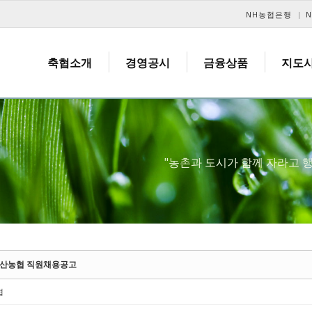
메뉴 건너뛰기
NH농협은행
축협소개
경영공시
금융상품
지도
"농촌과 도시가 함께 자라고
산농협 직원채용공고
협