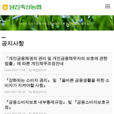
Sketchbook5, 스케치북5
Sketchbook5, 스케치북5
메뉴 건너뛰기
당진축협
"농촌과 도시가 함께 자라고 행복해지도록
이 함께 합니다"
공지사항
「개인금융채권의 관리 및 개인금융채무자의 보호에 관한
법률」에 따른 개인채무조정안내
Date
2024.11.04
By
축협관리자
『강화되는 소비자 권리』 및 『올바른 금융생활을 위한 소
비자가 지켜야할 사항』
Date
2021.09.24
By
축협관리자
『금융소비자보호 내부통제규정』 및 『금융소비자보호규
정』
Date
2021.09.24
By
축협관리자