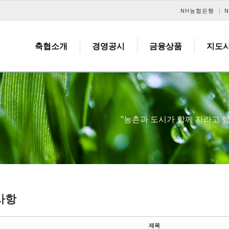
메뉴 건너뛰기
NH농협은행
축협소개
경영공시
금융상품
지도
"농촌과 도시가 함께 자라고
사항
제목