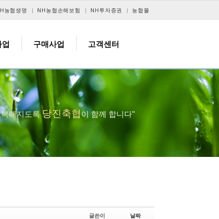
NH농협생명
NH농협손해보험
NH투자증권
농협몰
사업
구매사업
고객센터
당진축협
 행복해지도록
이 함께 합니다"
글쓴이
날짜