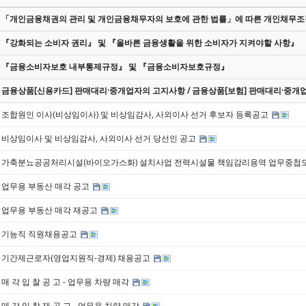
「개인금융채권의 관리 및 개인금융채무자의 보호에 관한 법률」에 따른 개인채무
『강화되는 소비자 권리』 및 『올바른 금융생활을 위한 소비자가 지켜야할 사항』
『금융소비자보호 내부통제규정』 및 『금융소비자보호규정』
금융상품[신용카드] 판매대리·중개업자의 고지사항 / 금융상품[보험] 판매대리·중개
조합원인 이사(비상임이사) 및 비상임감사, 사외이사 선거 후보자 등록공고
비상임이사 및 비상임감사, 사외이사 선거 당선인 공고
가축분뇨공공처리시설(바이오가스화) 설치사업 전력시설물 책임감리용역 업무중첩
업무용 부동산 매각 공고
업무용 부동산 매각 재공고
기능직 직원채용공고
기간제근로자(영업지원직-경제) 채용공고
매 각 입 찰 공 고 - 업무용 차량 매각
매 각 입 찰 재 공 고 - 업무용 차량 매각