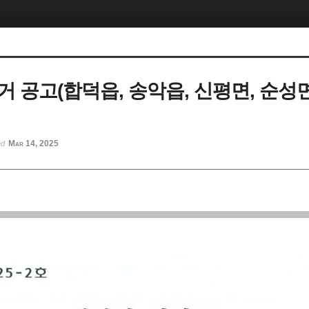
거 공고(합덕읍, 송악읍, 신평면, 순성면
Mar 14, 2025
ed