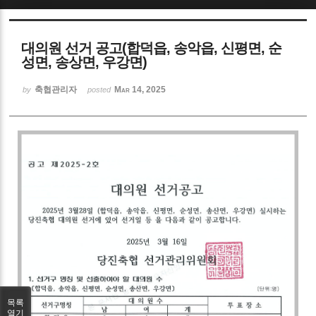
Sketchbook5, 스케치북5
대의원 선거 공고(합덕읍, 송악읍, 신평면, 순
성면, 송상면, 우강면)
축협관리자
Mar 14, 2025
by
posted
Sketchbook5, 스케치북5
목록
열기