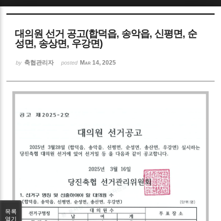
Sketchbook5, 스케치북5
대의원 선거 공고(합덕읍, 송악읍, 신평면, 순
성면, 송상면, 우강면)
축협관리자
Mar 14, 2025
by
posted
Sketchbook5, 스케치북5
목록
열기