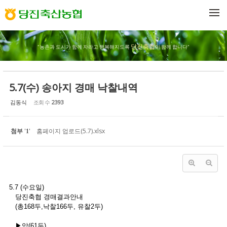
Sketchbook5, 스케치북5
Sketchbook5, 스케치북5
메뉴 건너뛰기
당진축협
"농촌과 도시가 함께 자라고 행복해지도록
이 함께 합니다"
5.7(수) 송아지 경매 낙찰내역
김동식
조회 수
2393
첨부
'
'
홈페이지 업로드(5.7).xlsx
1
5.7 (수요일)
당진축협 경매결과안내
(총168두,낙찰166두, 유찰2두)
▶암(61두)