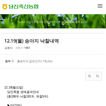
Sketchbook5, 스케치북5
Sketchbook5, 스케치북5
메뉴 건너뛰기
당진축협
"농촌과 도시가 함께 자라고 행복해지도록
이 함께 합니다"
12.19(월) 송아지 낙찰내역
김동식
조회 수
1685
첨부
'
'
홈페이지 업로드(12.19).xlsx
1
12.19(월요일)
당진축협 경매결과안내
(총186두,낙찰181두, 유찰5두)
▶암(73두)