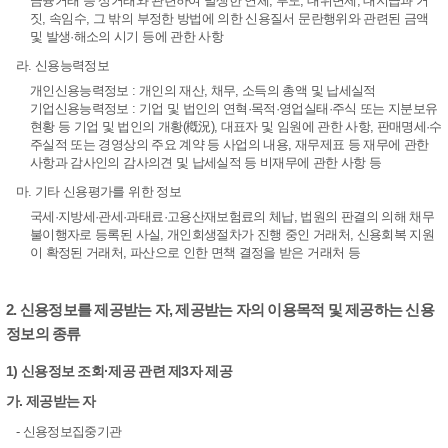
금융거래 등 상거래와 관련하여 발생한 연체, 부도, 대위변제, 대지급과 거
짓, 속임수, 그 밖의 부정한 방법에 의한 신용질서 문란행위와 관련된 금액
및 발생·해소의 시기 등에 관한 사항
라. 신용능력정보
개인신용능력정보 : 개인의 재산, 채무, 소득의 총액 및 납세실적
기업신용능력정보 : 기업 및 법인의 연혁·목적·영업실태·주식 또는 지분보유
현황 등 기업 및 법인의 개황(槪況), 대표자 및 임원에 관한 사항, 판매명세·수
주실적 또는 경영상의 주요 계약 등 사업의 내용, 재무제표 등 재무에 관한
사항과 감사인의 감사의견 및 납세실적 등 비재무에 관한 사항 등
마. 기타 신용평가를 위한 정보
국세·지방세·관세·과태료·고용산재보험료의 체납, 법원의 판결의 의해 채무
불이행자로 등록된 사실, 개인회생절차가 진행 중인 거래처, 신용회복 지원
이 확정된 거래처, 파산으로 인한 면책 결정을 받은 거래처 등
2. 신용정보를 제공받는 자, 제공받는 자의 이용목적 및 제공하는 신용
정보의 종류
1) 신용정보 조회·제공 관련 제3자 제공
가. 제공받는 자
- 신용정보집중기관