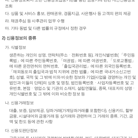
조회
다. 상품 및 서비스 홍보, 판매권유, 경품지급, 사은행사 등 고객의 편의 제공
라. 채권추심 등 사후관리 업무 수행
마. 기타 동법 및 다른 법률의 규정에서 정한 경우
2) 신용정보의 종류
가. 식별정보
생존하는 개인의 성명, 연락처(주소ㆍ전화번호 등), 개인식별번호( 「주민등
록법」에 따른 주민등록번호, 「여권법」에 따른 여권번호, 「도로교통법」
에 따른 운전면허의 면허번호, 「출입국관리법」에 따른 외국인등록번호,
「재외동포의 출입국과 법적 지위에 관한 법률」에 따른 국내거소신고번
호), 성별, 국적 및 그 밖에 이와 비슷한 정보와 기업(사업을 경영하는 개인 및
법인과 이들의 단체)의 상호 및 명칭, 법인등록번호ㆍ사업자등록번호 및 고
유번호, 본점ㆍ영업소 및 기관의 소재지, 설립연월일, 종목, 대표자의 성명ㆍ
개인식별번호 및 그 밖에 이와 비슷한 정보 등
나. 신용거래정보
대출, 보증, 담보제공, 당좌거래(가계당좌거래를 포함한다), 신용카드, 할부
금융, 시설대여와 금융거래 등 상거래와 관련하여 그 거래의 종류, 기간, 금
액 및 한도 등에 관한 사항
다. 신용도판단정보