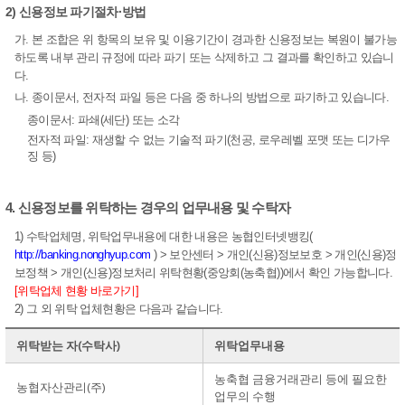
2) 신용정보 파기절차·방법
가. 본 조합은 위 항목의 보유 및 이용기간이 경과한 신용정보는 복원이 불가능
하도록 내부 관리 규정에 따라 파기 또는 삭제하고 그 결과를 확인하고 있습니
다.
나. 종이문서, 전자적 파일 등은 다음 중 하나의 방법으로 파기하고 있습니다.
종이문서: 파쇄(세단) 또는 소각
전자적 파일: 재생할 수 없는 기술적 파기(천공, 로우레벨 포맷 또는 디가우
징 등)
4. 신용정보를 위탁하는 경우의 업무내용 및 수탁자
1) 수탁업체명, 위탁업무내용에 대한 내용은 농협인터넷뱅킹(
http://banking.nonghyup.com
) > 보안센터 > 개인(신용)정보보호 > 개인(신용)정
보정책 > 개인(신용)정보처리 위탁현황(중앙회(농축협))에서 확인 가능합니다.
[위탁업체 현황 바로가기]
2) 그 외 위탁 업체현황은 다음과 같습니다.
위탁받는 자(수탁사)
위탁업무내용
농축협 금융거래관리 등에 필요한
농협자산관리(주)
업무의 수행