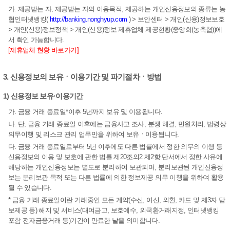
가. 제공받는 자, 제공받는 자의 이용목적, 제공하는 개인신용정보의 종류는 농
협인터넷뱅킹(
http://banking.nonghyup.com
) > 보안센터 > 개인(신용)정보보호
> 개인(신용)정보정책 > 개인(신용)정보 제휴업체 제공현황(중앙회(농축협))에
서 확인 가능합니다.
[제휴업체 현황 바로가기]
3. 신용정보의 보유ㆍ이용기간 및 파기절차ㆍ방법
1) 신용정보 보유·이용기간
가. 금융 거래 종료일*이후 5년까지 보유 및 이용됩니다.
나. 단, 금융 거래 종료일 이후에는 금융사고 조사, 분쟁 해결, 민원처리, 법령상
의무이행 및 리스크 관리 업무만을 위하여 보유ㆍ이용됩니다.
다. 금융 거래 종료일로부터 5년 이후에도 다른 법률에서 정한 의무의 이행 등
신용정보의 이용 및 보호에 관한 법률 제20조의2 제2항 단서에서 정한 사유에
해당하는 개인신용정보는 별도로 분리하여 보관되며, 분리보관된 개인신용정
보는 분리보관 목적 또는 다른 법률에 의한 정보제공 의무 이행을 위하여 활용
될 수 있습니다.
* 금융 거래 종료일이란 거래중인 모든 계약(수신, 여신, 외환, 카드 및 제3자 담
보제공 등) 해지 및 서비스(대여금고, 보호예수, 외국환거래지정, 인터넷뱅킹
포함 전자금융거래 등)기간이 만료한 날을 의미합니다.