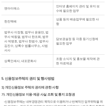
인터넷 홈페이지 관리 및 유지·보
엔아이에스
수에 필요한 업무
상품 등의 배송업무에 필요한 사
한진택배
항
법무사 이정형, 법무사 윤용만, 법
무사 박동열, 법무사 한조희, 법무
담보권설정 등 각종 등기신청에
사 박병호, 법무사 한범수, 법무사
필요한 업무
김진수, 상록수 법률사무소, 사법
서사
조합 소식지 및 홍보물 제작에 관
상록인쇄사, 내포문화사
한 자료제공
5. 신용정보주체의 권리 및 행사방법
1) 개인신용정보 주체의 권리에 관한 사항
가. 개인신용정보 이용·제공 사실 조회 및 통지 요청권
-신용정보주체는 내부경영관리 목적으로 이용하거나 반복적인 업무위탁을 위