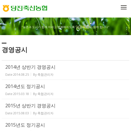
Sketchbook5, 스케치북5
Sketchbook5, 스케치북5
메뉴 건너뛰기
당진축협
"농촌과 도시가 함께 자라고 행복해지도록
이 함께 합니다"
경영공시
2014년 상반기 경영공시
Date
2014.08.25
By
축협관리자
2014년도 정기공시
Date
2015.03.18
By
축협관리자
2015년 상반기 경영공시
Date
2015.08.03
By
축협관리자
2015년도 정기공시