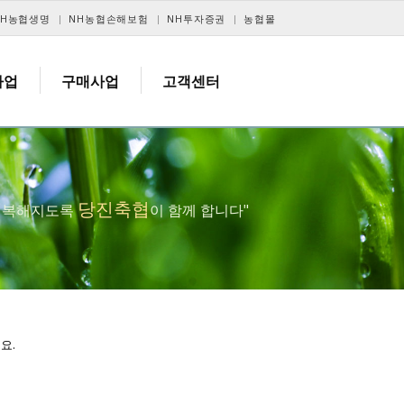
NH농협생명
NH농협손해보험
NH투자증권
농협몰
사업
구매사업
고객센터
당진축협
 행복해지도록
이 함께 합니다"
요.