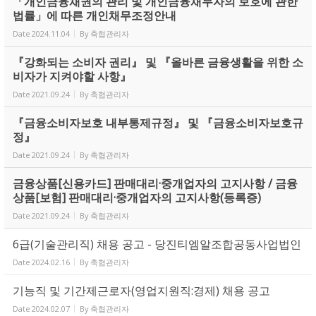
「개인금융채권의 관리 및 개인금융채무자의 보호에 관한
법률」에 따른 개인채무조정안내
Date
2024.11.04
By
축협관리자
『강화되는 소비자 권리』 및 『올바른 금융생활을 위한 소
비자가 지켜야할 사항』
Date
2021.09.24
By
축협관리자
『금융소비자보호 내부통제규정』 및 『금융소비자보호규
정』
Date
2021.09.24
By
축협관리자
금융상품[신용카드] 판매대리·중개업자의 고지사항 / 금융
상품[보험] 판매대리·중개업자의 고지사항(등록증)
Date
2021.09.24
By
축협관리자
6급(기술관리직) 채용 공고 - 당진티엠알조합공동사업법인
Date
2024.02.16
By
축협관리자
기능직 및 기간제근로자(영업지원직:경제) 채용 공고
Date
2024.02.07
By
축협관리자