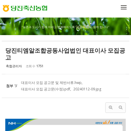
Sketchbook5, 스케치북5
Sketchbook5, 스케치북5
메뉴 건너뛰기
당진축협
"농촌과 도시가 함께 자라고 행복해지도록
이 함께 합니다"
당진티엠알조합공동사업법인 대표이사 모집공
고
축협관리자
조회 수
1751
대표이사 모집 공고문 및 제반서류.hwp
,
첨부
'
'
3
대표이사 모집 공고문(수정).pdf
,
20240112-09.jpg