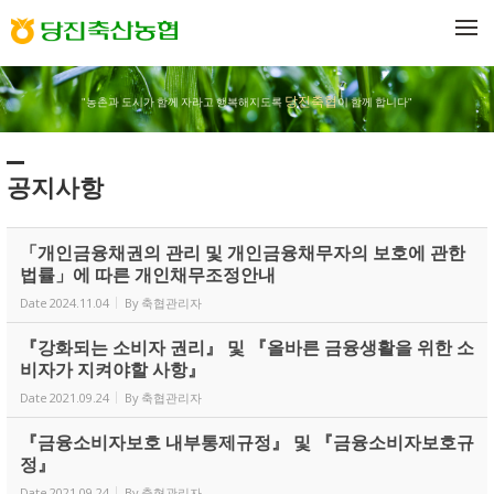
Sketchbook5, 스케치북5
Sketchbook5, 스케치북5
메뉴 건너뛰기
당진축협
"농촌과 도시가 함께 자라고 행복해지도록
이 함께 합니다"
공지사항
「개인금융채권의 관리 및 개인금융채무자의 보호에 관한
법률」에 따른 개인채무조정안내
Date
2024.11.04
By
축협관리자
『강화되는 소비자 권리』 및 『올바른 금융생활을 위한 소
비자가 지켜야할 사항』
Date
2021.09.24
By
축협관리자
『금융소비자보호 내부통제규정』 및 『금융소비자보호규
정』
Date
2021.09.24
By
축협관리자