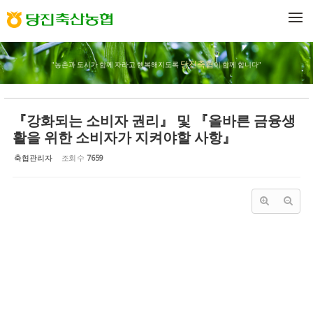
Sketchbook5, 스케치북5
Sketchbook5, 스케치북5
메뉴 건너뛰기
당진축협
"농촌과 도시가 함께 자라고 행복해지도록
이 함께 합니다"
『강화되는 소비자 권리』 및 『올바른 금융생
활을 위한 소비자가 지켜야할 사항』
축협관리자
조회 수
7659