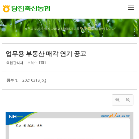
Sketchbook5, 스케치북5
Sketchbook5, 스케치북5
메뉴 건너뛰기
당진축협
"농촌과 도시가 함께 자라고 행복해지도록
이 함께 합니다"
업무용 부동산 매각 연기 공고
축협관리자
조회 수
1731
첨부
'
'
20210318.jpg
1