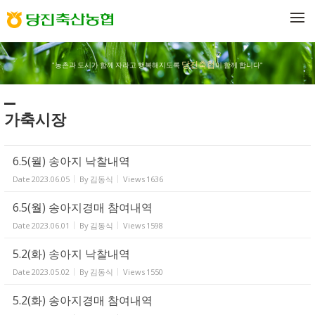
Sketchbook5, 스케치북5
Sketchbook5, 스케치북5
메뉴 건너뛰기
당진축협
"농촌과 도시가 함께 자라고 행복해지도록
이 함께 합니다"
가축시장
6.5(월) 송아지 낙찰내역
Date
2023.06.05
By
김동식
Views
1636
6.5(월) 송아지경매 참여내역
Date
2023.06.01
By
김동식
Views
1598
5.2(화) 송아지 낙찰내역
Date
2023.05.02
By
김동식
Views
1550
5.2(화) 송아지경매 참여내역